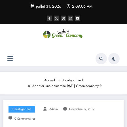
Aller
juillet 31, 2026
2:09:06 AM
au
contenu
Green Economy
Green Economy
Accueil
Uncategorized
Adopter une démarche RSE | Green-economy.fr
Uncategorized
Admin
Novembre 17, 2019
0 Commentaires