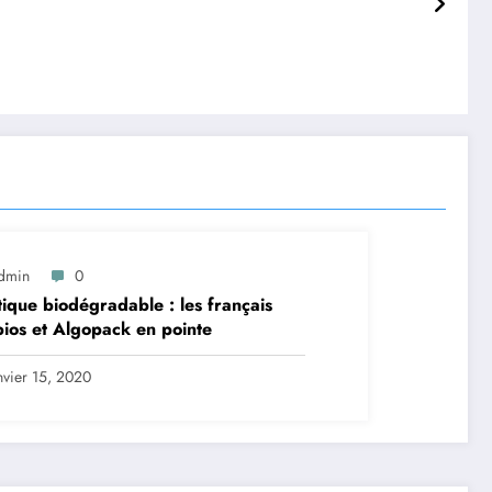
dmin
0
tique biodégradable : les français
ios et Algopack en pointe
nvier 15, 2020