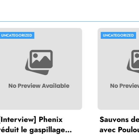
ORIZED
UNCATEGORIZED
view] Phenix
Sauvons des pou
 le gaspillage
avec Pouloulou !