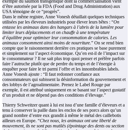
exemple du saumon transgénique dont la commercialisation vient
d’être autorisée par la FDA (Food and Drug Administration) aux
USA témoigne de ce “progrès”.
Dans le même registre, Anne Vonesh détaillait quelques techniques
utilisées par les éleveurs industriels pour élever leurs bêtes : “
On
entasse les animaux dans des hangars à l’abris de la lumière pour
limiter leurs déplacements et on chauffe à une température
d’équilibre pour optimiser leur consommation de calories. Les
animaux consomment ainsi moins de nourriture.
” On se rend bien
compte que le raisonnement derrière ces pratiques se base purement
et simplement sur l’aspect économique. Qu’en est-il de l’impact sur
le consommateur ? Il ne sait plus trop quoi penser et préfère parfois
faire l’autruche plutôt que de perdre du temps et de l’énergie à
enquêter pour faire le tri parmi l’offre et les innombrables labels.
Anne Vonesh ajoute : “Il faut redonner confiance aux
consommateurs qui subissent la désinformation du gouvernement et
des lobbys de l’agroalimentaire. Prenez le Label Rouge par
exemple, il est attribué uniquement en se basant sur l’aspect gustatif
d’un produit et ne dépend pas des conditions d’élevage.”
Thierry Schweitzer quant à lui est issu d’une famille d’éleveurs et a
tenu à conserver la paille dans les enclos de ses porcs alors qu’un
grand nombre d’entre eux grandit à même le métal des caillebotis
ailleurs en Europe. “
Chez nous, les animaux ont une liberté de
mouvement, ils ne sont pas mutilés (épointage des dents ou section