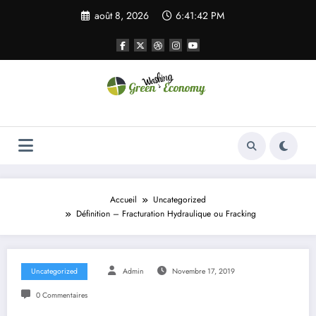
Aller
août 8, 2026
6:41:42 PM
au
contenu
Green Economy
Green Economy
Accueil
Uncategorized
Définition – Fracturation Hydraulique ou Fracking
Uncategorized
Admin
Novembre 17, 2019
0 Commentaires