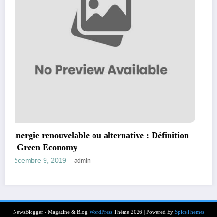
ition
The Hacking Project: apprenez le code et le 
dev gratuitement
décembre 9, 2019
admin
NewsBlogger - Magazine & Blog
WordPress
Thème 2026 | Powered By
SpiceThemes