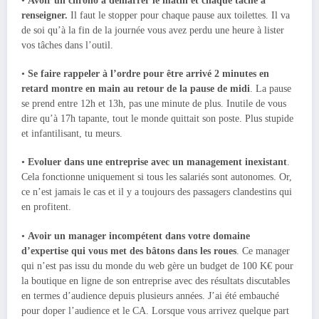
•
Avoir un chrono à démarrer le matin et chaque tâche à
renseigner.
Il faut le stopper pour chaque pause aux toilettes. Il va
de soi qu’à la fin de la journée vous avez perdu une heure à lister
vos tâches dans l’outil.
•
Se faire rappeler à l’ordre pour être arrivé 2 minutes en
retard montre en main au retour de la pause de midi
. La pause
se prend entre 12h et 13h, pas une minute de plus. Inutile de vous
dire qu’à 17h tapante, tout le monde quittait son poste. Plus stupide
et infantilisant, tu meurs.
•
Evoluer dans une entreprise avec un management inexistant
.
Cela fonctionne uniquement si tous les salariés sont autonomes. Or,
ce n’est jamais le cas et il y a toujours des passagers clandestins qui
en profitent.
•
Avoir un manager incompétent dans votre domaine
d’expertise qui vous met des bâtons dans les roues
. Ce manager
qui n’est pas issu du monde du web gère un budget de 100 K€ pour
la boutique en ligne de son entreprise avec des résultats discutables
en termes d’audience depuis plusieurs années. J’ai été embauché
pour doper l’audience et le CA. Lorsque vous arrivez quelque part