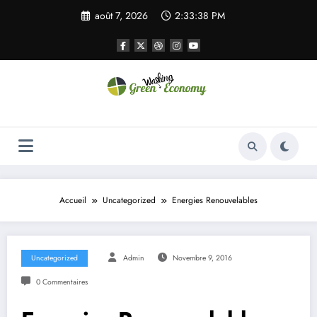
Aller
août 7, 2026
2:33:38 PM
au
contenu
Green Economy
Green Economy
Accueil
Uncategorized
Energies Renouvelables
Uncategorized
Admin
Novembre 9, 2016
0 Commentaires