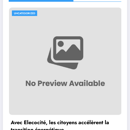
UNCATEGORIZED
U
Avec Elecocité, les citoyens accélèrent la
[I
transition énergétique
a