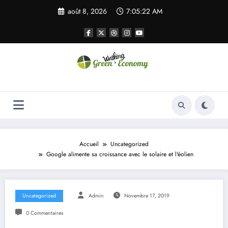
Aller
août 8, 2026
7:05:22 AM
au
contenu
Green Economy
Green Economy
Accueil
Uncategorized
Google alimente sa croissance avec le solaire et l'éolien
Uncategorized
Admin
Novembre 17, 2019
0 Commentaires