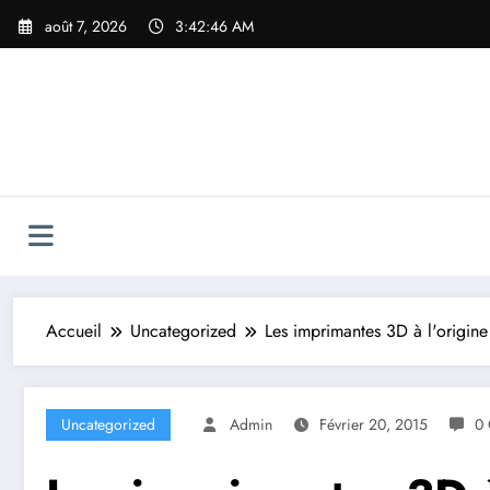
Aller
août 7, 2026
3:42:47 AM
au
contenu
Accueil
Uncategorized
Les imprimantes 3D à l'origine
Uncategorized
Admin
Février 20, 2015
0 