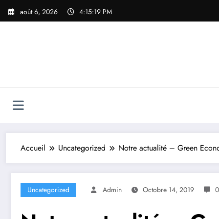
Aller
août 6, 2026
4:15:20 PM
au
contenu
Accueil
Uncategorized
Notre actualité – Green Eco
Uncategorized
Admin
Octobre 14, 2019
0