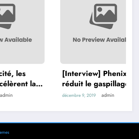
es
[Interview] Phenix
nt la
réduit le gaspillage
étique
alimentaire des GMS
admin
décembre 9, 2019
hemes