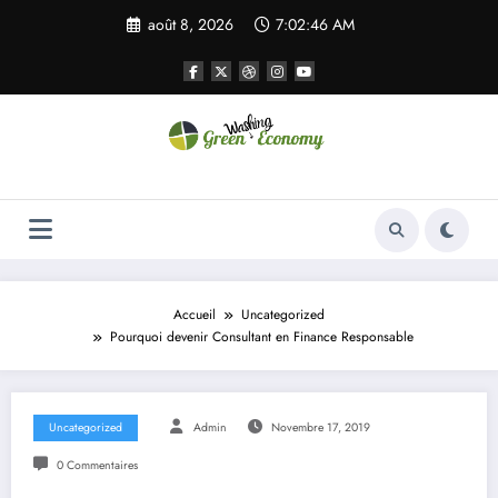
Aller
août 8, 2026
7:02:46 AM
au
contenu
Green Economy
Green Economy
Accueil
Uncategorized
Pourquoi devenir Consultant en Finance Responsable
Uncategorized
Admin
Novembre 17, 2019
0 Commentaires