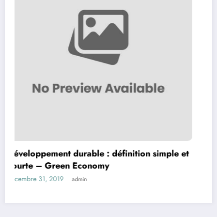
nt durable : définition simple et
Energie renou
reen Economy
Définition 
019
décembre 9, 201
admin