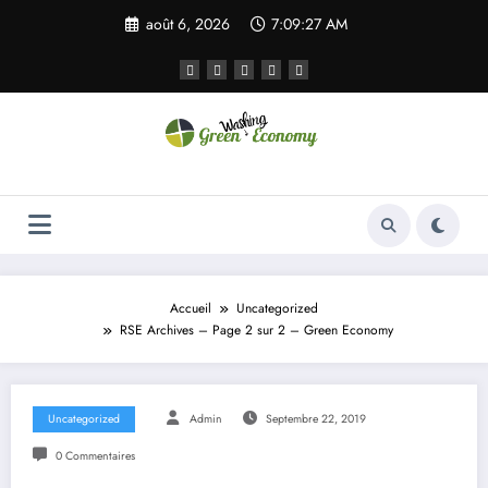
Aller
août 6, 2026
7:09:27 AM
au
contenu
Green Economy
Green Economy
Accueil
Uncategorized
RSE Archives – Page 2 sur 2 – Green Economy
Uncategorized
Admin
Septembre 22, 2019
0 Commentaires