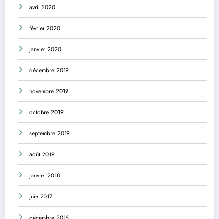
avril 2020
février 2020
janvier 2020
décembre 2019
novembre 2019
octobre 2019
septembre 2019
août 2019
janvier 2018
juin 2017
décembre 2016