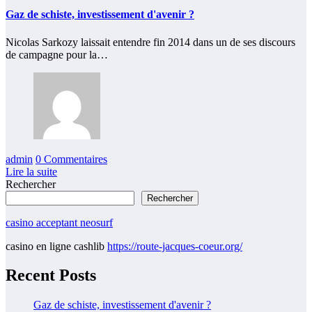
Gaz de schiste, investissement d'avenir ?
Nicolas Sarkozy laissait entendre fin 2014 dans un de ses discours
de campagne pour la…
admin
0 Commentaires
Lire la suite
Rechercher
Rechercher
casino acceptant neosurf
casino en ligne cashlib
https://route-jacques-coeur.org/
Recent Posts
Gaz de schiste, investissement d'avenir ?