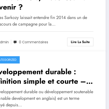
venir ?
as Sarkozy laissait entendre fin 2014 dans un de
iscours de campagne pour la…
Lire La Suite
dmin
0 Commentaires
TEGORIZED
veloppement durable :
inition simple et courte –
een Economy
veloppement durable ou développement soutenable
ainable development en anglais) est un terme
yé depuis…